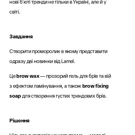
нові бʼюті тренди не тільки в Україні, але й у
світі.
Завдання
Створити проморолик в якому представити
одразу дві новинки від Lamel.
Це
brow wax
— прозорий гель для брів та вій
з ефектом ламінування, а також
brow fixing
soap
для створення густих трендових брів.
Рішення