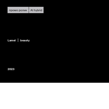
промо ролик
AI hybrid
|
Lamel
beauty
2023