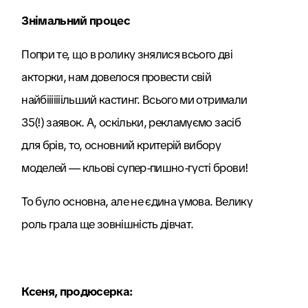
Знімальний процес
Попри те, що в ролику знялися всього дві
акторки, нам довелося провести свій
найбііііііільший кастинг. Всього ми отримали
35(!) заявок. А, оскільки, рекламуємо засіб
для брів, то, основний критерій вибору
моделей — кльові супер-пишно-густі брови!
То було основна, але не єдина умова. Велику
роль грала ще зовнішність дівчат.
Ксеня, продюсерка: