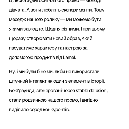
Цільова аудиторія нашого промо — молоді
дівчата. А вони люблять експерименти. Тому
меседж нашого ролику — ми можемо бути
якими завгодно. Щодня різними. І при цьому
щоразу створювати новий образ, який
пасуватиме характеру та настрою за
допомогою продуктів від Lamel.
Ну, і ми були б не ми, якби не використали
штучний інтелект як один з елементів історії.
Бекґраунди, згенеровані через stable defusion,
стали родзинкою нашого промо, і вигідно
виділило серед конкурентів.