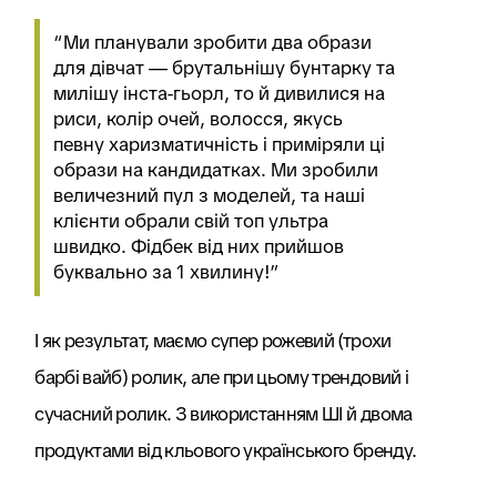
“Ми планували зробити два образи
для дівчат — брутальнішу бунтарку та
милішу інста-гьорл, то й дивилися на
риси, колір очей, волосся, якусь
певну харизматичність і приміряли ці
образи на кандидатках. Ми зробили
величезний пул з моделей, та наші
клієнти обрали свій топ ультра
швидко. Фідбек від них прийшов
буквально за 1 хвилину!”
І як результат, маємо супер рожевий (трохи
барбі вайб) ролик, але при цьому трендовий і
сучасний ролик. З використанням ШІ й двома
продуктами від кльового українського бренду.