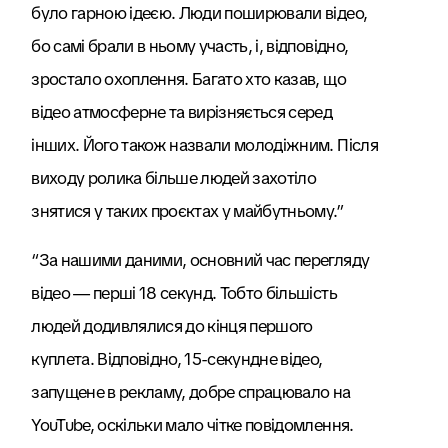
було гарною ідеєю. Люди поширювали відео,
бо самі брали в ньому участь, і, відповідно,
зростало охоплення. Багато хто казав, що
відео атмосферне та вирізняється серед
інших. Його також назвали молодіжним. Після
виходу ролика більше людей захотіло
знятися у таких проєктах у майбутньому.”
“За нашими даними, основний час перегляду
відео — перші 18 секунд. Тобто більшість
людей додивлялися до кінця першого
куплета. Відповідно, 15-секундне відео,
запущене в рекламу, добре спрацювало на
YouTube, оскільки мало чітке повідомлення.