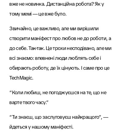
вже не новинка. Дистанційна робота? Як у
тому мемі — це вже було.
Звичайно, це важливо, але ми вирішили
створити маніфест про любов не до роботи, а
до себе. Так-так. Це трохи несподівано, але ми
всі знаємо: впевнені люди люблять себе і
обирають роботу, де їх цінують. І саме про це
TechMagic.
“Коли любиш, не погоджуєшся на те, що не
варте твого часу.”
“Ти знаєш, що заслуговуєш найкращого”, —
йдеться у нашому маніфесті.