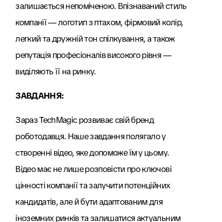
залишається непоміченою. Впізнаваний стиль
компанії — логотип з птахом, фірмовий колір,
легкий та дружній тон спілкування, а також
репутація професіоналів високого рівня —
виділяють її на ринку.
ЗАВДАННЯ:
Зараз TechMagic розвиває свій бренд
роботодавця. Наше завдання полягало у
створенні відео, яке допоможе їм у цьому.
Відео має не лише розповісти про ключові
цінності компанії та залучити потенційних
кандидатів, але й бути адаптованим для
іноземних ринків та залишатися актуальним