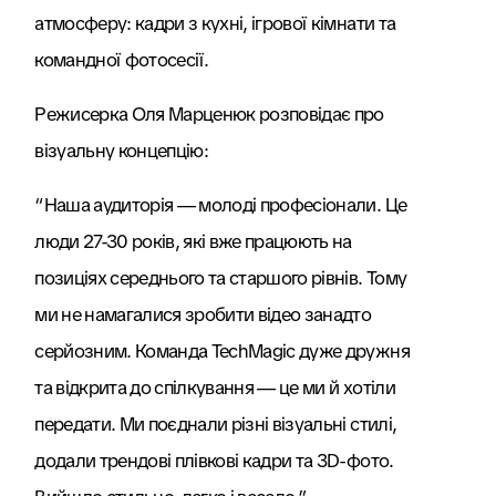
атмосферу: кадри з кухні, ігрової кімнати та
командної фотосесії.
Режисерка Оля Марценюк розповідає про
візуальну концепцію:
“Наша аудиторія — молоді професіонали. Це
люди 27-30 років, які вже працюють на
позиціях середнього та старшого рівнів. Тому
ми не намагалися зробити відео занадто
серйозним. Команда TechMagic дуже дружня
та відкрита до спілкування — це ми й хотіли
передати. Ми поєднали різні візуальні стилі,
додали трендові плівкові кадри та 3D-фото.