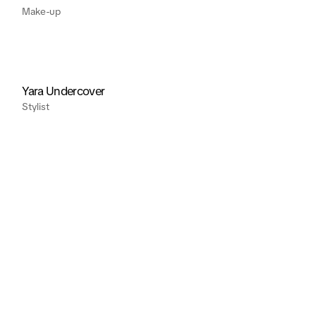
Make-up
Yara Undercover
Stylist
Ihor Malytskyi
Editor