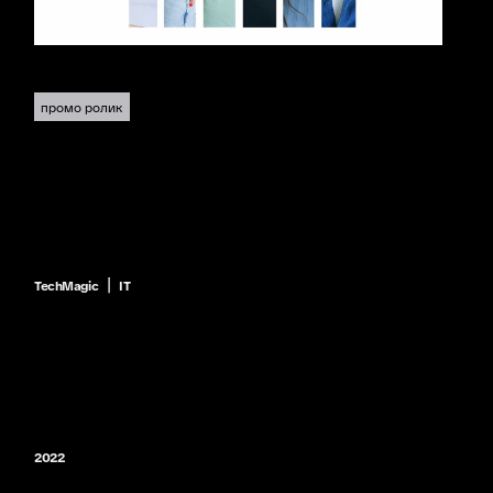
промо ролик
|
TechMagic
IT
2022