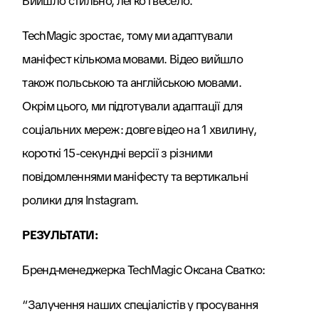
Вийшло стильно, легко і весело.”
TechMagic зростає, тому ми адаптували
маніфест кількома мовами. Відео вийшло
також польською та англійською мовами.
Окрім цього, ми підготували адаптації для
соціальних мереж: довге відео на 1 хвилину,
короткі 15-секундні версії з різними
повідомленнями маніфесту та вертикальні
ролики для Instagram.
РЕЗУЛЬТАТИ:
Бренд-менеджерка TechMagic Оксана Сватко:
“Залучення наших спеціалістів у просування