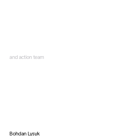
and action team
Bohdan Lysyk