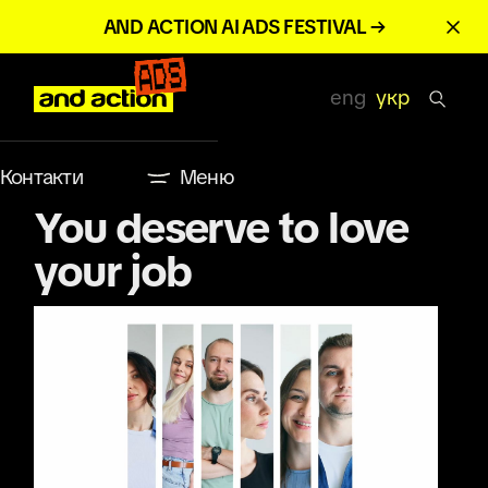
AND ACTION AI ADS FESTIVAL →
eng
укр
Контакти
Меню
You deserve to love
your job