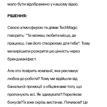
мало бути відображено у нашому відео.
РІШЕННЯ:
Своєю атмосферою та діями TechMagic
говорить: “Ти можеш любити місце, де
працюєш. І ми його створюємо для тебе”. Тому
ми вирішили розкрити цю цінність через
бренд-маніфест.
Але хто повірить компанії, яка рекламує
любов до роботи? Тому ми відійшли від
банальної промоції з обіцянками того, що
пропонують всі. Як здивувати? Переліком
бонусів? Їх вже скрізь вистачає. Печивом? Це