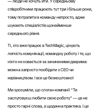
— люди не хочуть йти. У середньому
співробітники працюють тут три і більше роки,
тому потрапити в команду непросто, адже
шукають спеціалістів щонайменше
середнього рівня.
Ті, хто вже працює в TechMagic, цінують
легкість комунікації, командну роботу і те, що
ніхто не ховається за зачиненими дверима:
можна запросто пообідати з CEO чи
керівництвом. І все це безкоштовно!
Ми зрозуміли, що слоган компанії “Ти
заслуговуєш любити свою роботу” — це не
просто гарні слова, а щоденна практика. І це